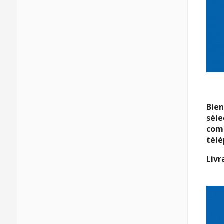
Bien
séle
comp
télé
Livr