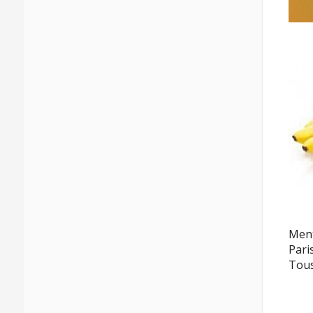
Ment
Pari
Tous